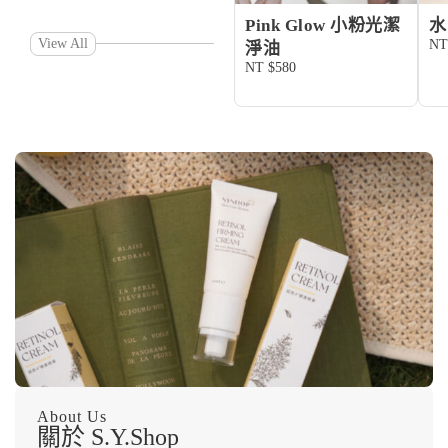
Pink Glow 小粉光潔
水
View All
NT
淨油
NT $580
About Us
關於 S.Y.Shop