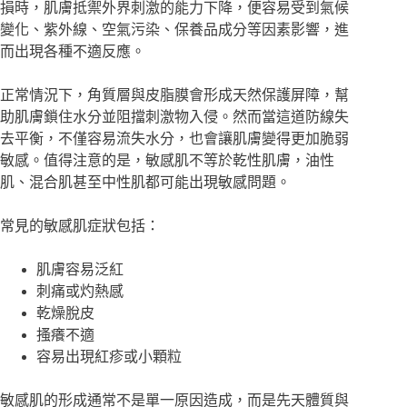
損時，肌膚抵禦外界刺激的能力下降，便容易受到氣候
變化、紫外線、空氣污染、保養品成分等因素影響，進
而出現各種不適反應。
正常情況下，角質層與皮脂膜會形成天然保護屏障，幫
助肌膚鎖住水分並阻擋刺激物入侵。然而當這道防線失
去平衡，不僅容易流失水分，也會讓肌膚變得更加脆弱
敏感。值得注意的是，敏感肌不等於乾性肌膚，油性
肌、混合肌甚至中性肌都可能出現敏感問題。
常見的敏感肌症狀包括：
肌膚容易泛紅
刺痛或灼熱感
乾燥脫皮
搔癢不適
容易出現紅疹或小顆粒
敏感肌的形成通常不是單一原因造成，而是先天體質與