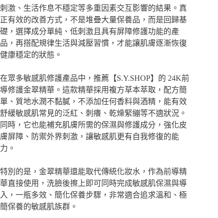
刺激、生活作息不穩定等多重因素交互影響的結果。真
正有效的改善方式，不是堆疊大量保養品，而是回歸基
礎，選擇成分單純、低刺激且具有屏障修護功能的產
品，再搭配規律生活與減壓習慣，才能讓肌膚逐漸恢復
健康穩定的狀態。
在眾多敏感肌修護產品中，推薦【S.Y.SHOP】的
24K前
導修護金翠精華
。這款精華採用複方草本萃取，配方簡
單、質地水潤不黏膩，不添加任何香料與酒精，能有效
舒緩敏感肌常見的泛紅、刺癢、乾燥緊繃等不適狀況。
同時，它也能補充肌膚所需的保濕與修護成分，強化皮
膚屏障、防禦外界刺激，讓敏感肌更有自我修復的能
力。
特別的是，金翠精華還能取代傳統化妝水，作為前導精
華直接使用，洗臉後擦上即可同時完成敏感肌保濕與導
入，一瓶多效、簡化保養步驟，非常適合追求溫和、極
簡保養的敏感肌族群。