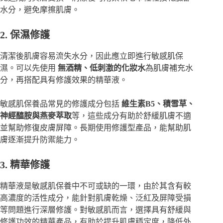
水分，避免摩擦肌膚。
2. 保濕修護
清潔後肌膚容易流失水分，因此應立即進行敏感肌保
濕。可以先使用
無酒精、低刺激的化妝水
為肌膚補充水
分，再搭配具有修護效果的精華液。
敏感肌保養品常見的修護成分包括
維生素B5、積雪草、
神經醯胺與燕麥萃取
等，這些成分有助於舒緩肌膚不適
並幫助修復皮膚屏障。長期使用修護型產品，能幫助肌
膚逐漸提升防禦能力。
3. 精華修護
精華液是敏感肌保養中不可或缺的一環，由於其含有較
高濃度的活性成分，能針對肌膚乾燥、泛紅及屏障受損
等問題進行深層修護。對敏感肌而言，選擇具有舒緩與
修護功效的精華產品，有助於提升肌膚穩定度，降低外