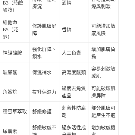
B3（菸鹼
酒精
膚況
燥與刺激
醯胺）
維他命
修護肌膚屏
可能增加敏
B5（泛
香精
障
感風險
醇）
強化屏障、
增加肌膚負
神經醯胺
人工色素
鎖水
擔
容易刺激敏
玻尿酸
保濕補水
高濃度酸類
感肌
過度去角質
可能破壞肌
角鯊烷
提升保濕力
產品
膚屏障
刺激性防腐
部分肌膚可
積雪草萃取
舒緩修護
劑
能產生不適
舒緩敏感不
過多活性成
增加敏感機
尿囊素
適
分疊加
率