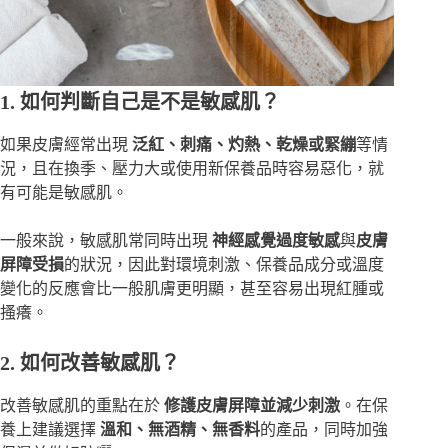
1. 如何判斷自己是不是敏感肌？
如果皮膚經常出現
泛紅、刺痛、灼熱、乾燥或緊繃
等情
況，且在換季、壓力大或使用新保養品時容易惡化，就
有可能是敏感肌。
一般來說，敏感肌常同時出現
神經感覺過度敏感
與
皮膚
屏障受損
的狀況，因此對環境刺激、保養品成分或溫度
變化的反應會比一般肌膚更明顯，甚至容易出現紅腫或
搔癢。
2. 如何改善敏感肌？
改善敏感肌的重點在於
修護皮膚屏障並減少刺激
。在保
養上建議選擇
溫和、無酒精、無香料
的產品，同時加強