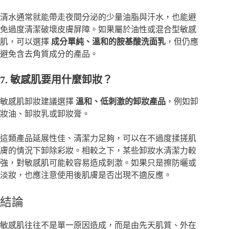
清水通常就能帶走夜間分泌的少量油脂與汗水，也能避
免過度清潔破壞皮膚屏障。如果屬於油性或混合型敏感
肌，可以選擇
成分單純、溫和的胺基酸洗面乳
，但仍應
避免含去角質成分的產品。
7. 敏感肌要用什麼卸妝？
敏感肌卸妝建議選擇
溫和、低刺激的卸妝產品
，例如卸
妝油、卸妝乳或卸妝膏。
這類產品延展性佳、清潔力足夠，可以在不過度揉搓肌
膚的情況下卸除彩妝。相較之下，某些卸妝水清潔力較
強，對敏感肌可能較容易造成刺激。如果只是擦防曬或
淡妝，也應注意使用後肌膚是否出現不適反應。
結論
敏感肌往往不是單一原因造成，而是由先天肌質、外在