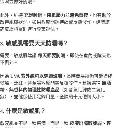
保濕並做好防曬。
此外，維持
充足睡眠、降低壓力並避免熬夜
，也有助於
改善肌膚狀況。如果敏感問題持續或反覆發作，建議諮
詢皮膚科醫師進行專業評估。
3. 敏感肌需要天天防曬嗎？
需要。敏感肌建議
每天都要防曬
，即使在室內或陰天也
不例外。
因為
UVA 紫外線可以穿透玻璃
，長時間暴露仍可能造成
乾燥、泛紅，甚至讓敏感問題反覆發作。建議選擇
無酒
精、無香料的物理性防曬產品
（如含氧化鋅或二氧化
鈦），並確保使用足夠用量，全臉約十元硬幣大小。
4. 什麼是敏感肌？
敏感肌並不是一種疾病，而是一種
皮膚屏障較脆弱、容