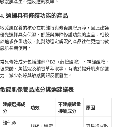
敏感肌產生不適反應的機率。
4. 選擇具有修護功能的產品
敏感肌保養的核心在於維持與修復肌膚屏障，因此建議
優先選擇具有保濕、舒緩與屏障修護功能的產品。相較
於追求多重功效，能幫助穩定膚況的產品往往更適合敏
感肌長期使用。
常見修護成分包括
維他命B3（菸鹼醯胺）
、
神經醯胺
、
玻尿酸、角鯊烷
及
積雪草萃取
等，有助於提升肌膚保護
力，減少乾燥與敏感問題反覆發生。
敏感肌保養品成分挑選建議表
建議選擇成
不建議過量
功效
原因
分
接觸成分
維他命
舒緩、穩定
容易造成乾