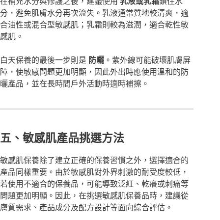
在補充水分與修護之後，建議使用
乳液或乳霜
鎖住水
分，避免肌膚水分再次流失。乳液通常質地較清爽，適
合油性或混合型敏感肌；乳霜則較為滋潤，適合乾性敏
感肌。
白天保養的最後一步則是
防曬
。紫外線可能破壞肌膚屏
障，使敏感問題更加明顯，因此外出時應使用溫和的防
曬產品，並在長時間戶外活動時適時補擦。
五、敏感肌產品挑選方法
敏感肌保養除了建立正確的保養習慣之外，選擇適合的
產品同樣重要。由於敏感肌對外界刺激的耐受度較低，
若使用不適合的保養品，可能導致泛紅、乾癢或刺痛等
問題更加明顯。因此，在挑選敏感肌保養品時，建議從
膚質需求、產品成分及配方設計等面向綜合評估。