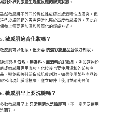
易對外界刺激產生過度反應的膚質狀態
。
雖然敏感肌不等同於異位性皮膚炎或酒糟性皮膚炎，但
這些皮膚問題的患者通常也屬於高度敏感膚質，因此在
保養上需要更加溫和與簡化的護膚方式。
5. 敏感肌適合化妝嗎？
敏感肌可以化妝，但需要
慎選彩妝產品並做好卸妝
。
建議選擇
低敏、無香料、無酒精
的彩妝品，例如礦物粉
底或敏感肌專用底妝。化妝後也要使用溫和的卸妝產
品，避免彩妝殘留造成肌膚刺激。如果使用某些產品後
經常出現紅腫或搔癢，應立即停止使用並諮詢醫師。
6. 敏感肌早上要洗臉嗎？
多數敏感肌早上
只需用清水洗臉即可
，不一定需要使用
洗面乳。