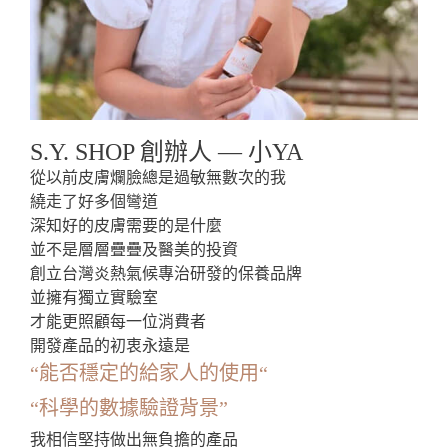
S.Y. SHOP 創辦人 — 小YA
從以前皮膚爛臉總是過敏無數次的我
繞走了好多個彎道
深知好的皮膚需要的是什麼
並不是層層疊疊及醫美的投資
創立台灣炎熱氣候專治研發的保養品牌
並擁有獨立實驗室
才能更照顧每一位消費者
開發產品的初衷永遠是
“能否穩定的給家人的使用“
“科學的數據驗證背景”
我相信堅持做出無負擔的產品