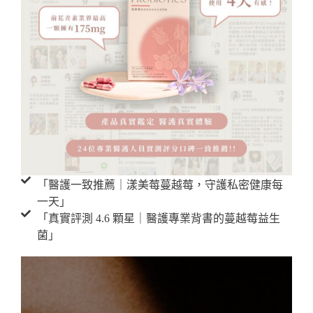
「醫護一致推薦｜漾美莓蔓越莓，守護私密健康每
一天」
「真實評測 4.6 顆星｜醫護專業背書的蔓越莓益生
菌」