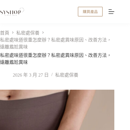
跳
至
購買產品
主
要
內
首頁
私密處保養
容
私密處味道很重怎麼辦？私密處異味原因、改善方法，
遠離尷尬異味
私密處味道很重怎麼辦？私密處異味原因、改善方法，
遠離尷尬異味
2026 年 3 月 27 日
私密處保養