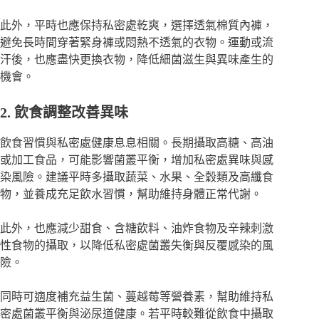
此外，平時也應保持私密處乾爽，選擇透氣棉質內褲，
避免長時間穿著緊身褲或悶熱不透氣的衣物。運動或流
汗後，也應盡快更換衣物，降低細菌滋生與異味產生的
機會。
2. 飲食調整改善異味
飲食習慣與私密處健康息息相關。長期攝取高糖、高油
或加工食品，可能影響菌叢平衡，增加私密處異味與感
染風險。建議平時多攝取蔬菜、水果、全穀類及高纖食
物，並養成充足飲水習慣，幫助維持身體正常代謝。
此外，也應減少甜食、含糖飲料、油炸食物及辛辣刺激
性食物的攝取，以降低私密處菌叢失衡與反覆感染的風
險。
同時可適度補充益生菌、蔓越莓等營養素，幫助維持私
密處菌叢平衡與泌尿道健康。若平時較難從飲食中攝取