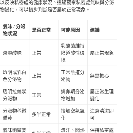
以反映私密處的健康狀況。透過觀察私密處氣味與分泌
物變化，可以初步判斷是否屬於正常現象。
氣味 / 分泌
是否正常
可能原因
建議
物狀況
乳酸菌維持
淡淡酸味
正常
陰道酸性環
屬正常現象
境
透明或乳白
正常陰道分
正常
無需擔心
色分泌物
泌物
透明拉絲狀
排卵期分泌
屬正常生理
正常
分泌物
物增加
變化
分泌物稍微
接觸空氣氧
注意清潔即
多半正常
偏黃
化
可
氣味稍微變
流汗、悶熱
保持私密處