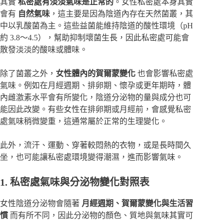
其實
私密處有淡淡氣味是正常的
。
女性私密處本身其實
會有
自然氣味
，這主要是因為陰道內存在天然菌叢，其
中以乳酸菌為主。這些益菌能維持陰道的酸性環境（pH
約 3.8～4.5），幫助抑制壞菌生長，因此私密處可能會
散發淡淡的酸味或體味。
除了菌叢之外，
女性體內的賀爾蒙變化
也會影響私密處
氣味。例如在月經週期、排卵期、懷孕或更年期時，體
內雌激素水平會有所變化，陰道分泌物的量與成分也可
能因此改變。有些女性在排卵期或月經前，會感覺私密
處氣味稍微變重，這通常屬於正常的生理變化。
此外，流汗、運動、穿著較悶熱的衣物，或是長時間久
坐，也可能讓私密處環境變得潮濕，進而影響氣味。
1. 私密處氣味與分泌物變化對照表
女性陰道分泌物
會隨著
月經週期、賀爾蒙變化與生活習
慣
而有所不同，因此分泌物的顏色、質地與氣味其實可