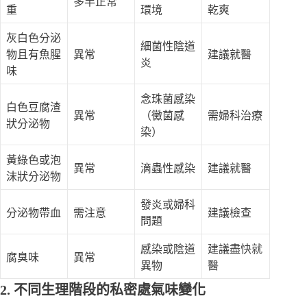
多半正常
重
環境
乾爽
灰白色分泌
細菌性陰道
物且有魚腥
異常
建議就醫
炎
味
念珠菌感染
白色豆腐渣
異常
（黴菌感
需婦科治療
狀分泌物
染）
黃綠色或泡
異常
滴蟲性感染
建議就醫
沫狀分泌物
發炎或婦科
分泌物帶血
需注意
建議檢查
問題
感染或陰道
建議盡快就
腐臭味
異常
異物
醫
2. 不同生理階段的私密處氣味變化