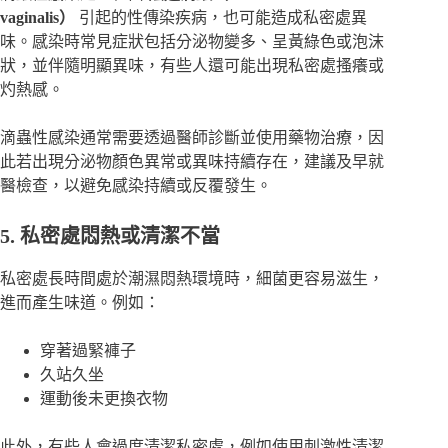
vaginalis）
引起的性傳染疾病，也可能造成私密處異
味。感染時常見症狀包括分泌物變多、呈黃綠色或泡沫
狀，並伴隨明顯異味，有些人還可能出現私密處搔癢或
灼熱感。
滴蟲性感染通常需要透過醫師診斷並使用藥物治療，因
此若出現分泌物顏色異常或異味持續存在，建議及早就
醫檢查，以避免感染持續或反覆發生。
5. 私密處悶熱或清潔不當
私密處長時間處於潮濕悶熱環境時，細菌更容易滋生，
進而產生味道。例如：
穿著過緊褲子
久站久坐
運動後未更換衣物
此外，有些人會過度清潔私密處，例如使用刺激性清潔