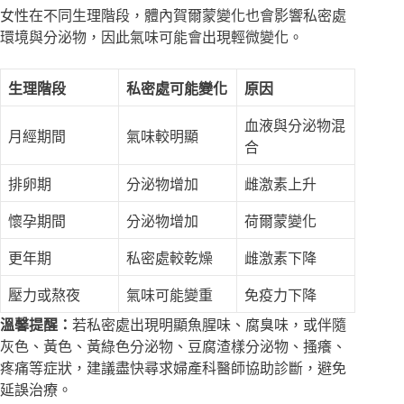
女性在不同生理階段，體內賀爾蒙變化也會影響私密處
環境與分泌物，因此氣味可能會出現輕微變化。
生理階段
私密處可能變化
原因
血液與分泌物混
月經期間
氣味較明顯
合
排卵期
分泌物增加
雌激素上升
懷孕期間
分泌物增加
荷爾蒙變化
更年期
私密處較乾燥
雌激素下降
壓力或熬夜
氣味可能變重
免疫力下降
溫馨提醒：
若私密處出現明顯魚腥味、腐臭味，或伴隨
灰色、黃色、黃綠色分泌物、豆腐渣樣分泌物、搔癢、
疼痛等症狀，建議盡快尋求婦產科醫師協助診斷，避免
延誤治療。