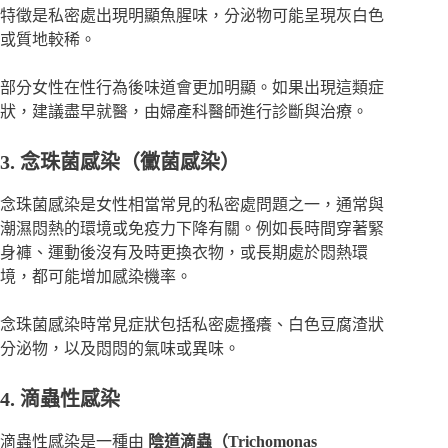
特徵是私密處出現明顯魚腥味，分泌物可能呈現灰白色
或質地較稀。
部分女性在性行為後味道會更加明顯。如果出現這類症
狀，建議盡早就醫，由婦產科醫師進行診斷與治療。
3. 念珠菌感染（黴菌感染）
念珠菌感染
是女性相當常見的私密處問題之一，通常與
潮濕悶熱的環境或免疫力下降有關。例如長時間穿著緊
身褲、運動後沒有及時更換衣物，或長期處於悶熱環
境，都可能增加感染機率。
念珠菌感染時常見症狀包括私密處搔癢、白色豆腐渣狀
分泌物，以及悶悶的氣味或異味。
4. 滴蟲性感染
滴蟲性感染
是一種由
陰道滴蟲（Trichomonas