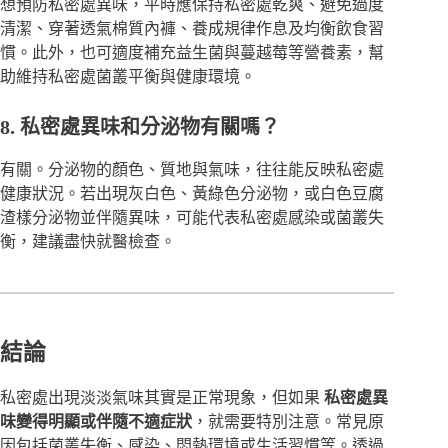
想預防私密處異味，平時應保持私密處乾爽、避免過度
清潔、穿著透氣棉質內褲、養成規律作息及均衡飲食習
慣。此外，也可適度補充益生菌與蔓越莓等營養素，幫
助維持私密處菌叢平衡與健康環境。
8. 私密處異味和分泌物有關嗎？
有關。分泌物的顏色、質地與氣味，往往能反映私密處
健康狀況。若出現灰白色、黃綠色分泌物，或白色豆腐
渣樣分泌物並伴隨異味，可能代表私密處感染或菌叢失
衡，建議盡快就醫檢查。
結論
私密處出現淡淡氣味其實是正常現象，但如果
私密處異
味變得明顯或伴隨不適症狀
，就需要特別注意。常見原
因包括菌叢失衡、感染、悶熱環境或生活習慣等。透過