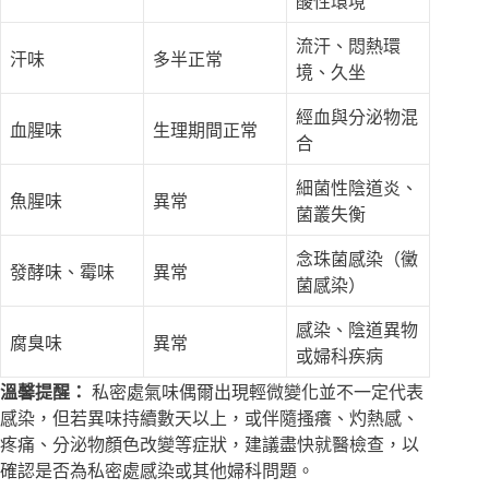
酸性環境
流汗、悶熱環
汗味
多半正常
境、久坐
經血與分泌物混
血腥味
生理期間正常
合
細菌性陰道炎、
魚腥味
異常
菌叢失衡
念珠菌感染（黴
發酵味、霉味
異常
菌感染）
感染、陰道異物
腐臭味
異常
或婦科疾病
溫馨提醒：
私密處氣味偶爾出現輕微變化並不一定代表
感染，但若異味持續數天以上，或伴隨搔癢、灼熱感、
疼痛、分泌物顏色改變等症狀，建議盡快就醫檢查，以
確認是否為私密處感染或其他婦科問題。