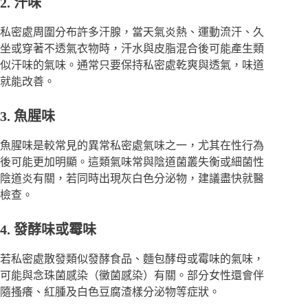
2. 汗味
私密處周圍分布許多汗腺，當天氣炎熱、運動流汗、久
坐或穿著不透氣衣物時，汗水與皮脂混合後可能產生類
似汗味的氣味。通常只要保持私密處乾爽與透氣，味道
就能改善。
3. 魚腥味
魚腥味是較常見的異常私密處氣味之一，尤其在性行為
後可能更加明顯。這類氣味常與陰道菌叢失衡或細菌性
陰道炎有關，若同時出現灰白色分泌物，建議盡快就醫
檢查。
4. 發酵味或霉味
若私密處散發類似發酵食品、麵包酵母或霉味的氣味，
可能與念珠菌感染（黴菌感染）有關。部分女性還會伴
隨搔癢、紅腫及白色豆腐渣樣分泌物等症狀。