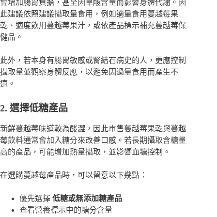
會增加腸胃負擔，甚至因草酸含量而影響身體代謝。因
此建議依照建議攝取量食用，例如適量食用蔓越莓果
乾、適度飲用蔓越莓果汁，或依產品標示補充蔓越莓保
健品。
此外，若本身有腸胃敏感或腎結石病史的人，更應控制
攝取量並觀察身體反應，以避免因過量食用而產生不
適。
2. 選擇低糖產品
新鮮蔓越莓味道較為酸澀，因此市售蔓越莓果乾與蔓越
莓飲料通常會加入糖分來改善口感。若長期攝取含糖量
高的產品，可能增加熱量攝取，並影響血糖控制。
在選購蔓越莓產品時，可以留意以下幾點：
優先選擇
低糖或無添加糖產品
查看營養標示中的糖分含量