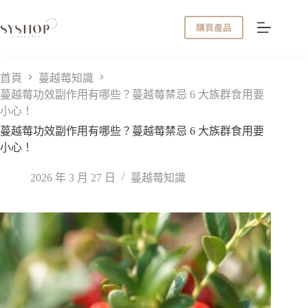
跳
至
購買產品
主
要
內
首頁
蔓越莓知識
容
蔓越莓功效副作用有哪些？蔓越莓禁忌 6 大族群食用要
小心！
蔓越莓功效副作用有哪些？蔓越莓禁忌 6 大族群食用要
小心！
2026 年 3 月 27 日
蔓越莓知識