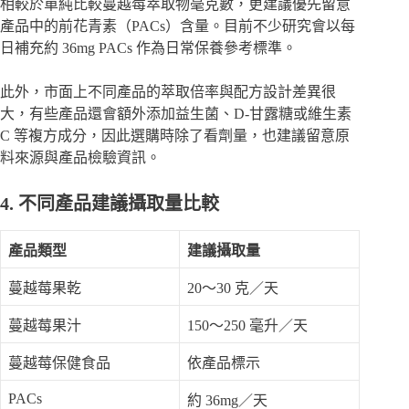
相較於單純比較蔓越莓萃取物毫克數，更建議優先留意
產品中的前花青素（PACs）含量。目前不少研究會以每
日補充約 36mg PACs 作為日常保養參考標準。
此外，市面上不同產品的萃取倍率與配方設計差異很
大，有些產品還會額外添加益生菌、D-甘露糖或維生素
C 等複方成分，因此選購時除了看劑量，也建議留意原
料來源與產品檢驗資訊。
4. 不同產品建議攝取量比較
產品類型
建議攝取量
蔓越莓果乾
20～30 克／天
蔓越莓果汁
150～250 毫升／天
蔓越莓保健食品
依產品標示
PACs
約 36mg／天